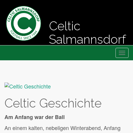
Celtic
Salmannsdorf
Primary
Skip
Fussball seit 1994
Celtic Salmannsdorf
to
Menu
content
Celtic Geschichte
Am Anfang war der Ball
An einem kalten, nebeligen Winterabend, Anfang