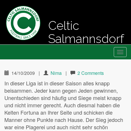
Celtic
Salmannsdorf
Primary
Skip
Fussball seit 1994
Celtic Salmannsdorf
to
Menu
content
14/10/2009
|
Nima
|
2 Comments
In dieser Liga ist in dieser Saison alles knapp
beisammen. Jeder kann gegen Jeden gewinnen,
Unentschieden sind häufig und Siege meist knapp
und nicht immer gerecht. Auch diesmal haben die
Kelten Fortuna an Ihrer Seite und schicken die
Manner ohne Punkte nach Hause. Der Sieg jedoch
war eine Plagerei und auch nicht sehr schön