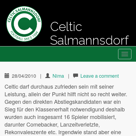
Celtic
Salmannsdorf
Primary
Skip
Fussball seit 1994
Celtic Salmannsdorf
to
Menu
content
28/04/2010
|
Nima
|
Leave a comment
Celtic darf durchaus zufrieden sein mit seiner
Leistung, allein der Punkt hilft nicht so recht weiter.
Gegen den direkten Abstiegskandidaten war ein
Sieg für den Klassenerhalt notwendigund deshalb
wurden auch insgesamt 16 Spieler mobilisiert,
darunter Comebacker, Lanzeitverletzte,
Rekonvaleszente etc. Irgendwie stand aber eine