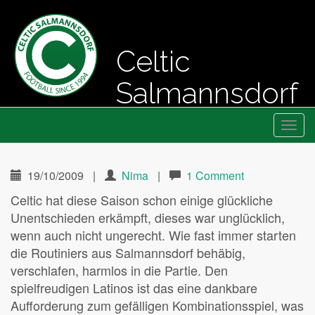
Celtic
Salmannsdorf
Primary
Skip
Fussball seit 1994
Celtic Salmannsdorf
to
Menu
content
19/10/2009
|
Nima
|
1 Comment
Celtic hat diese Saison schon einige glückliche
Unentschieden erkämpft, dieses war unglücklich,
wenn auch nicht ungerecht. Wie fast immer starten
die Routiniers aus Salmannsdorf behäbig,
verschlafen, harmlos in die Partie. Den
spielfreudigen Latinos ist das eine dankbare
Aufforderung zum gefälligen Kombinationsspiel, was