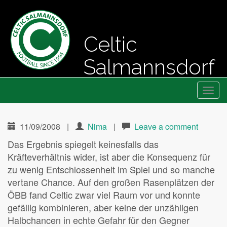
Celtic
Salmannsdorf
Primary
Skip
Fussball seit 1994
Celtic Salmannsdorf
to
Menu
content
11/09/2008
|
Nima
|
Leave a comment
Das Ergebnis spiegelt keinesfalls das
Kräfteverhältnis wider, ist aber die Konsequenz für
zu wenig Entschlossenheit im Spiel und so manche
vertane Chance. Auf den großen Rasenplätzen der
ÖBB fand Celtic zwar viel Raum vor und konnte
gefällig kombinieren, aber keine der unzähligen
Halbchancen in echte Gefahr für den Gegner