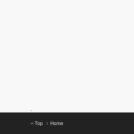
.
Footer
Top
Home