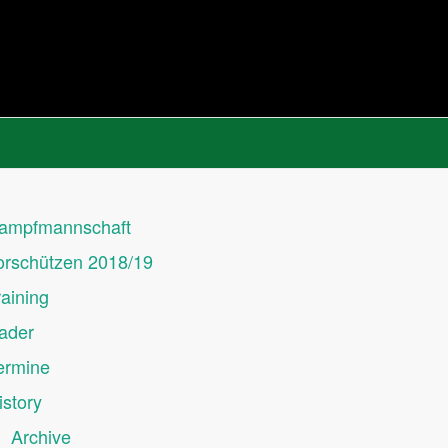
ampfmannschaft
orschützen 2018/19
raining
ader
ermine
istory
Archive