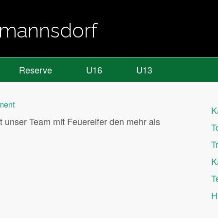
almannsdorf
Reserve
U16
U13
ment
K
t unser Team mit Feuereifer den mehr als
T
T
K
T
H