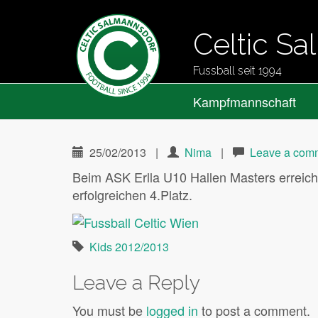
Celtic S
Fussball seit 1994
Primary
Skip
Celtic Salmannsdorf
Kampfmannschaft
to
Menu
content
25/02/2013
|
Nima
|
Leave a com
Beim ASK Erlla U10 Hallen Masters erreich
erfolgreichen 4.Platz.
Kids 2012/2013
Leave a Reply
You must be
logged in
to post a comment.