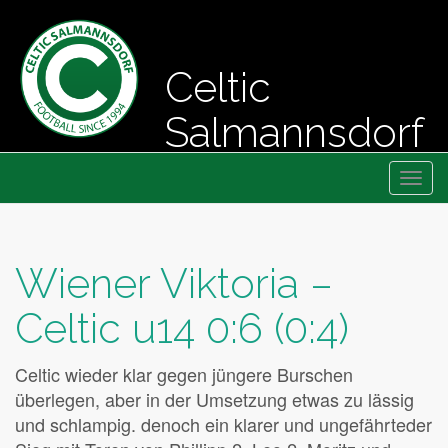
Celtic
Salmannsdorf
Primary
Skip
Fussball seit 1994
Celtic Salmannsdorf
to
Menu
content
Wiener Viktoria –
Celtic u14 0:6 (0:4)
Celtic wieder klar gegen jüngere Burschen
überlegen, aber in der Umsetzung etwas zu lässig
und schlampig. denoch ein klarer und ungefährteder