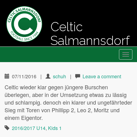
Celtic
Salmannsdorf
Primary
Skip
Fussball seit 1994
Celtic Salmannsdorf
to
Menu
content
07/11/2016
|
schuh
|
Leave a comment
Celtic wieder klar gegen jüngere Burschen
überlegen, aber in der Umsetzung etwas zu lässig
und schlampig. denoch ein klarer und ungefährteder
Sieg mit Toren von Phillipp 2, Leo 2, Moritz und
einem Eigentor.
2016/2017 U14
,
Kids 1