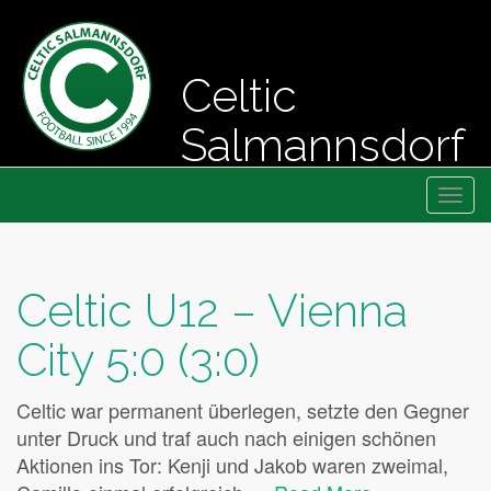
Celtic
Salmannsdorf
Primary
Skip
Fussball seit 1994
Celtic Salmannsdorf
to
Menu
content
Celtic U12 – Vienna
City 5:0 (3:0)
Celtic war permanent überlegen, setzte den Gegner
unter Druck und traf auch nach einigen schönen
Aktionen ins Tor: Kenji und Jakob waren zweimal,