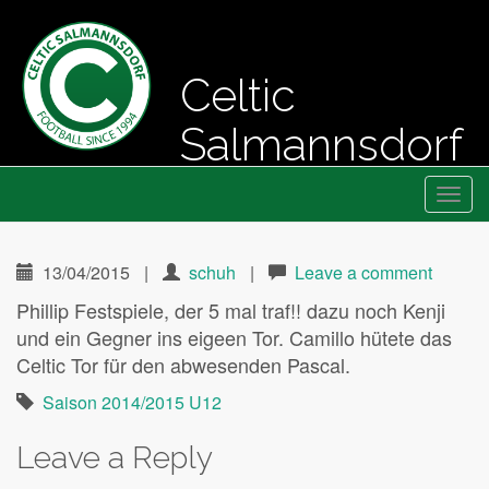
Celtic
Salmannsdorf
Primary
Skip
Fussball seit 1994
Celtic Salmannsdorf
to
Menu
content
13/04/2015
|
schuh
|
Leave a comment
Phillip Festspiele, der 5 mal traf!! dazu noch Kenji
und ein Gegner ins eigeen Tor. Camillo hütete das
Celtic Tor für den abwesenden Pascal.
Saison 2014/2015 U12
Leave a Reply