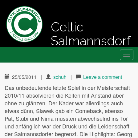
Celtic
Salmannsdorf
Primary
Skip
Fussball seit 1994
Celtic Salmannsdorf
to
Menu
content
25/05/2011
|
schuh
|
Leave a comment
Das unbedeutende letzte Spiel in der Meisterschaft
2010/11 absolvieren die Kelten mit Anstand aber
ohne zu glänzen. Der Kader war allerdings auch
etwas dünn, Slawek gab ein Comeback, ebenso
Pat, Stubi und Nima mussten abwechselnd ins Tor
und anfänglich war der Druck und die Leidenschaft
der Salmannsdorfer begrenzt. Die Highlights: Georg