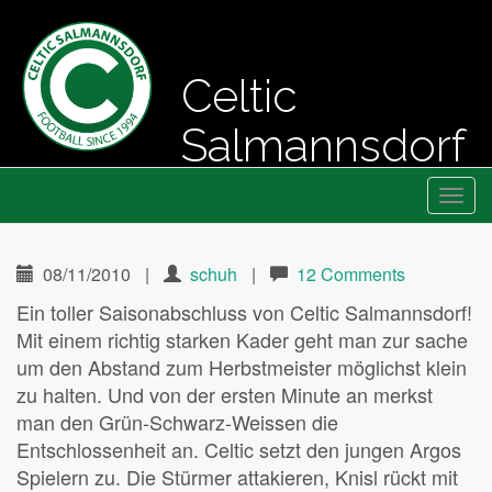
Celtic
Salmannsdorf
Primary
Skip
Fussball seit 1994
Celtic Salmannsdorf
to
Menu
content
08/11/2010
|
schuh
|
12 Comments
Ein toller Saisonabschluss von Celtic Salmannsdorf!
Mit einem richtig starken Kader geht man zur sache
um den Abstand zum Herbstmeister möglichst klein
zu halten. Und von der ersten Minute an merkst
man den Grün-Schwarz-Weissen die
Entschlossenheit an. Celtic setzt den jungen Argos
Spielern zu. Die Stürmer attakieren, Knisl rückt mit