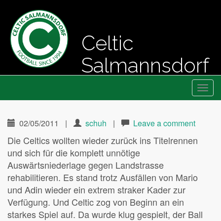
Celtic
Salmannsdorf
Primary
Skip
Fussball seit 1994
Celtic Salmannsdorf
to
Menu
content
02/05/2011
|
schuh
|
Leave a comment
Die Celtics wollten wieder zurück ins Titelrennen
und sich für die komplett unnötige
Auswärtsniederlage gegen Landstrasse
rehabilitieren. Es stand trotz Ausfällen von Mario
und Adin wieder ein extrem straker Kader zur
Verfügung. Und Celtic zog von Beginn an ein
starkes Spiel auf. Da wurde klug gespielt, der Ball