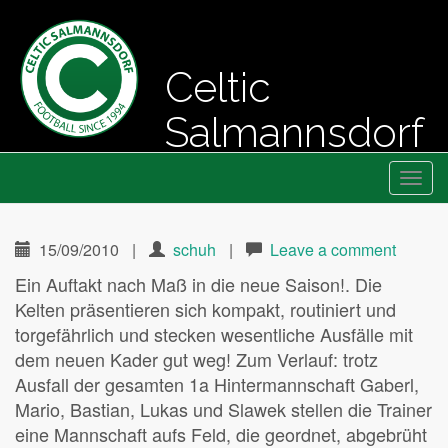
Celtic
Salmannsdorf
Primary
Skip
Fussball seit 1994
Celtic Salmannsdorf
to
Menu
content
15/09/2010
|
schuh
|
Leave a comment
Ein Auftakt nach Maß in die neue Saison!. Die
Kelten präsentieren sich kompakt, routiniert und
torgefährlich und stecken wesentliche Ausfälle mit
dem neuen Kader gut weg! Zum Verlauf: trotz
Ausfall der gesamten 1a Hintermannschaft Gaberl,
Mario, Bastian, Lukas und Slawek stellen die Trainer
eine Mannschaft aufs Feld, die geordnet, abgebrüht