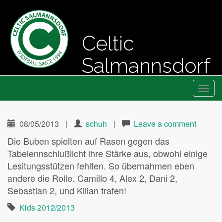
Celtic
Salmannsdorf
Primary
Skip
Fussball seit 1994
Celtic Salmannsdorf
to
Menu
content
08/05/2013
|
schuh
|
Leave a comment
Die Buben spielten auf Rasen gegen das
Tabelennschlußlicht ihre Stärke aus, obwohl einige
Lesitungsstützen fehlten. So übernahmen eben
andere die Rolle. Camillo 4, Alex 2, Dani 2,
Sebastian 2, und Kilian trafen!
Kids 2012/2013