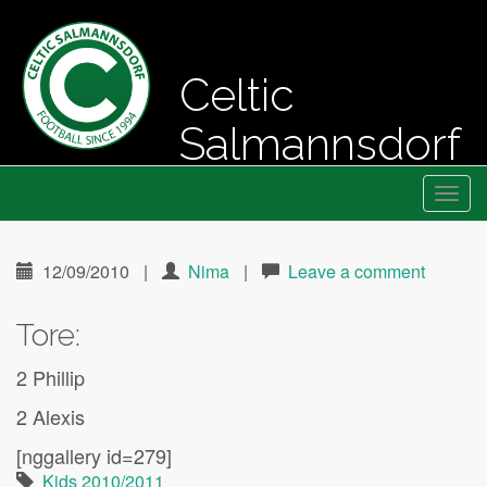
Celtic
Salmannsdorf
Primary
Skip
Fussball seit 1994
Celtic Salmannsdorf
to
Menu
content
12/09/2010
|
Nima
|
Leave a comment
Tore:
2 Phillip
2 Alexis
[nggallery id=279]
Kids 2010/2011