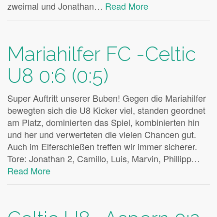
zweimal und Jonathan…
Read More
Mariahilfer FC -Celtic
U8 0:6 (0:5)
Super Auftritt unserer Buben! Gegen die Mariahilfer
bewegten sich die U8 Kicker viel, standen geordnet
am Platz, dominierten das Spiel, kombinierten hin
und her und verwerteten die vielen Chancen gut.
Auch im Elferschießen treffen wir immer sicherer.
Tore: Jonathan 2, Camillo, Luis, Marvin, Phillipp…
Read More