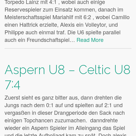
Torpedo Lainz mit 4:1 , wobei auch einige
Reservespieler zum Einsatz kommen, danach im
Meisterschaftsspiel Mariahilf mit 6:2 , wobei Camillo
einen Hattrick erzielte, Alexis ein Volleytor, und
Philippe auch einmal traf. Die U6 spielte parallel
auch ein Freundschaftspiel…
Read More
Aspern U8 – Celtic U8
7:4
Zuerst sieht es ganz bitter aus, dann drehten die
Jungs nach dem 0:1 auf und spielten auf 2:1 und
vergasßen in dieser Drangperiode den Sack nach
einigen Topchancen zuzumachen. danndrehte
wieder ein Aspern Spieler im Alleingang das Spiel
und die letzte Aufholjagd kam zu spät. Doch alexis,