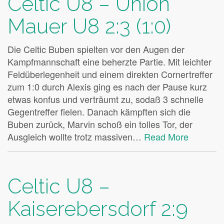
Celtic U8 – Union
Mauer U8 2:3 (1:0)
Die Celtic Buben spielten vor den Augen der
Kampfmannschaft eine beherzte Partie. Mit leichter
Feldüberlegenheit und einem direkten Cornertreffer
zum 1:0 durch Alexis ging es nach der Pause kurz
etwas konfus und verträumt zu, sodaß 3 schnelle
Gegentreffer fielen. Danach kämpften sich die
Buben zurück, Marvin schoß ein tolles Tor, der
Ausgleich wollte trotz massiven…
Read More
Celtic U8 –
Kaiserebersdorf 2:9