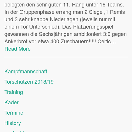
belegten den sehr guten 11. Rang unter 16 Teams.
In der Gruppenphase errang man 2 Siege ,1 Remis
und 3 sehr knappe Niederlagen (jeweils nur mit
einem Tor Unterschied). Das Platzierungsspiel
gewannen die Sechsjährigen ambitioniert 3:0 gegen
Ankerbrot vor etwa 400 Zuschauern!!!!! Celtic…
Read More
Kampfmannschaft
Torschützen 2018/19
Training
Kader
Termine
History