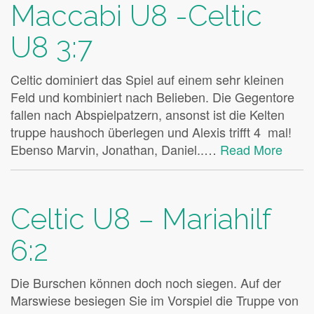
Maccabi U8 -Celtic
U8 3:7
Celtic dominiert das Spiel auf einem sehr kleinen
Feld und kombiniert nach Belieben. Die Gegentore
fallen nach Abspielpatzern, ansonst ist die Kelten
truppe haushoch überlegen und Alexis trifft 4 mal!
Ebenso Marvin, Jonathan, Daniel..…
Read More
Celtic U8 – Mariahilf
6:2
Die Burschen können doch noch siegen. Auf der
Marswiese besiegen Sie im Vorspiel die Truppe von