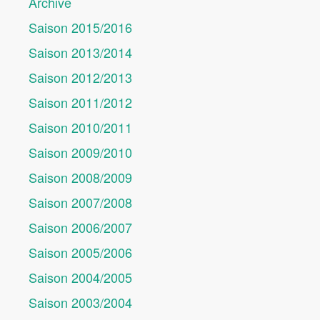
Archive
Saison 2015/2016
Saison 2013/2014
Saison 2012/2013
Saison 2011/2012
Saison 2010/2011
Saison 2009/2010
Saison 2008/2009
Saison 2007/2008
Saison 2006/2007
Saison 2005/2006
Saison 2004/2005
Saison 2003/2004