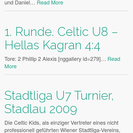
und Daniel…
Read More
1. Runde. Celtic U8 –
Hellas Kagran 4:4
Tore: 2 Phillip 2 Alexis [nggallery id=279]…
Read
More
Stadtliga U7 Turnier,
Stadlau 2009
Die Celtic Kids, als einziger Vertreter eines nicht
professionell geführten Wiener Stadtliga-Vereins,