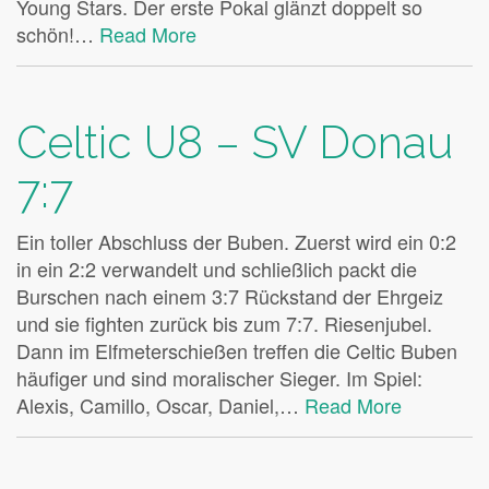
Young Stars. Der erste Pokal glänzt doppelt so
schön!…
Read More
Celtic U8 – SV Donau
7:7
Ein toller Abschluss der Buben. Zuerst wird ein 0:2
in ein 2:2 verwandelt und schließlich packt die
Burschen nach einem 3:7 Rückstand der Ehrgeiz
und sie fighten zurück bis zum 7:7. Riesenjubel.
Dann im Elfmeterschießen treffen die Celtic Buben
häufiger und sind moralischer Sieger. Im Spiel:
Alexis, Camillo, Oscar, Daniel,…
Read More