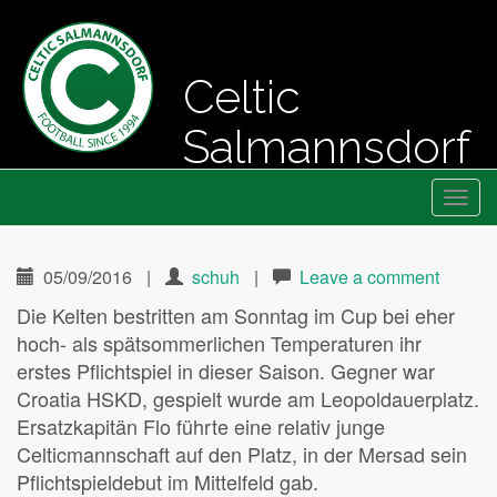
Celtic
Salmannsdorf
Primary
Skip
Fussball seit 1994
Celtic Salmannsdorf
to
Menu
content
05/09/2016
|
schuh
|
Leave a comment
Die Kelten bestritten am Sonntag im Cup bei eher
hoch- als spätsommerlichen Temperaturen ihr
erstes Pflichtspiel in dieser Saison. Gegner war
Croatia HSKD, gespielt wurde am Leopoldauerplatz.
Ersatzkapitän Flo führte eine relativ junge
Celticmannschaft auf den Platz, in der Mersad sein
Pflichtspieldebut im Mittelfeld gab.