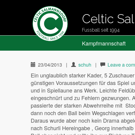
Celtic S
Fussball seit 1994
Primary
Skip
Celtic Salmannsdorf
Kampfmannschaft
to
Menu
content
23/04/2013
|
schuh
|
Leave a co
Ein unglaublich starker Kader, 5 Zuschauer
günstigen Voraussetzungen für das Spiel um 
und in Spiellaune ans Werk. Leichte Feldü
eingeschnürt und zu Fehlern gezwungen. All
passierte der starken Abwehrreihe mit Stoc
dann noch den Ball beim Wegschlagen verfeh
Daraus wurde aber noch kein Drama abgelei
nach Schurli Hereingabe , Georg innerhalb 