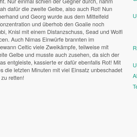
icht. Nur einmal schien der Gegner durch, nahm
sah dafür die zweite Gelbe, also auch Rot! Nun
U
erhand und Georg wurde aus dem Mittelfeld
 Konzentration und überhob den Goalie noch
bi, Knisl mit einem Distanzschuss, Sead und Wolfi
cen. Auch Nimas Einwürfe brannten im
gewann Celtic viele Zweikämpfe, teilweise mit
R
zweite Gelbe und musste auch zusehen, da sich der
s entgleiste, kassierte er dafür ebenfalls Rot! Mit
U
 die letzten Minuten mit viel Einsatz unbeschadet
A
zu retten!
T