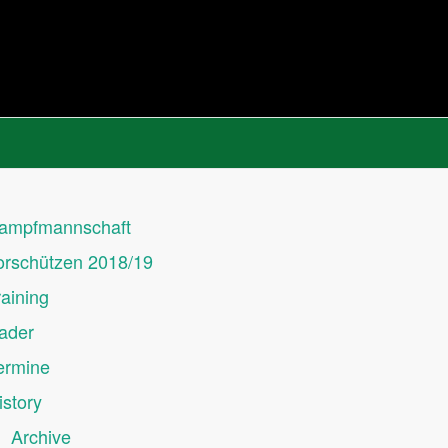
ampfmannschaft
orschützen 2018/19
raining
ader
ermine
istory
Archive