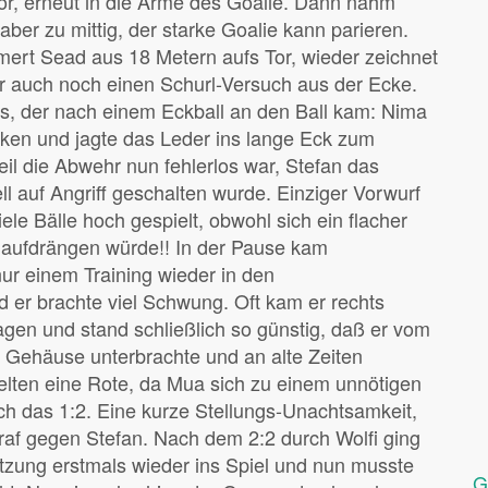
 Tor, erneut in die Arme des Goalie. Dann nahm
 aber zu mittig, der starke Goalie kann parieren.
ert Sead aus 18 Metern aufs Tor, wieder zeichnet
er auch noch einen Schurl-Versuch aus der Ecke.
rs, der nach einem Eckball an den Ball kam: Nima
aken und jagte das Leder ins lange Eck zum
weil die Abwehr nun fehlerlos war, Stefan das
l auf Angriff geschalten wurde. Einziger Vorwurf
le Bälle hoch gespielt, obwohl sich ein flacher
aufdrängen würde!! In der Pause kam
ur einem Training wieder in den
d er brachte viel Schwung. Oft kam er rechts
lagen und stand schließlich so günstig, daß er vom
 Gehäuse unterbrachte und an alte Zeiten
 Kelten eine Rote, da Mua sich zu einem unnötigen
ch das 1:2. Eine kurze Stellungs-Unachtsamkeit,
traf gegen Stefan. Nach dem 2:2 durch Wolfi ging
etzung erstmals wieder ins Spiel und nun musste
G