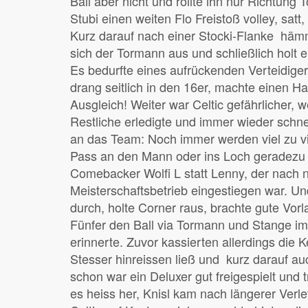
Ball aber nicht und rollte ihn nur Richtung
Stubi einen weiten Flo Freistoß volley, satt,
Kurz darauf nach einer Stocki-Flanke hämm
sich der Tormann aus und schließlich holt 
Es bedurfte eines aufrückenden Verteidige
drang seitlich in den 16er, machte einen H
Ausgleich! Weiter war Celtic gefährlicher, 
Restliche erledigte und immer wieder schnel
an das Team: Noch immer werden viel zu vie
Pass an den Mann oder ins Loch geradezu 
Comebacker Wolfi L statt Lenny, der nach n
Meisterschaftsbetrieb eingestiegen war. Un
durch, holte Corner raus, brachte gute Vor
Fünfer den Ball via Tormann und Stange im
erinnerte. Zuvor kassierten allerdings die
Stesser hinreissen ließ und kurz darauf au
schon war ein Deluxer gut freigespielt und 
es heiss her, Knisl kam nach längerer Verl