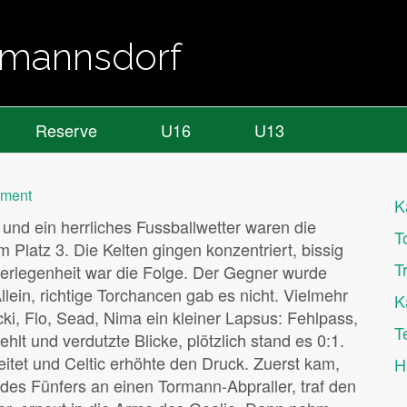
almannsdorf
Reserve
U16
U13
mment
K
 und ein herrliches Fussballwetter waren die
T
Platz 3. Die Kelten gingen konzentriert, bissig
T
berlegenheit war die Folge. Der Gegner wurde
ein, richtige Torchancen gab es nicht. Vielmehr
K
ki, Flo, Sead, Nima ein kleiner Lapsus: Fehlpass,
T
lt und verdutzte Blicke, plötzlich stand es 0:1.
tet und Celtic erhöhte den Druck. Zuerst kam,
H
des Fünfers an einen Tormann-Abpraller, traf den