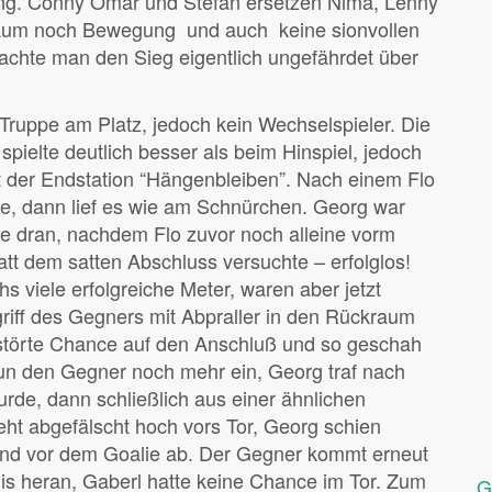
ung. Conny Omar und Stefan ersetzen Nima, Lenny
kaum noch Bewegung und auch keine sionvollen
achte man den Sieg eigentlich ungefährdet über
 Truppe am Platz, jedoch kein Wechselspieler. Die
pielte deutlich besser als beim Hinspiel, jedoch
t der Endstation “Hängenbleiben”. Nach einem Flo
le, dann lief es wie am Schnürchen. Georg war
te dran, nachdem Flo zuvor noch alleine vorm
tt dem satten Abschluss versuchte – erfolglos!
 viele erfolgreiche Meter, waren aber jetzt
riff des Gegners mit Abpraller in den Rückraum
störte Chance auf den Anschluß und so geschah
un den Gegner noch mehr ein, Georg traf nach
de, dann schließlich aus einer ähnlichen
geht abgefälscht hoch vors Tor, Georg schien
dend vor dem Goalie ab. Der Gegner kommt erneut
s heran, Gaberl hatte keine Chance im Tor. Zum
G