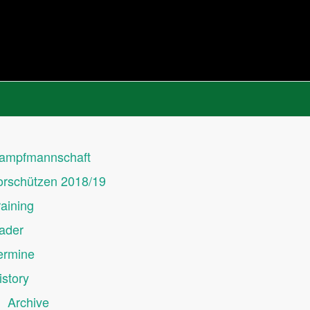
ampfmannschaft
orschützen 2018/19
raining
ader
ermine
istory
Archive