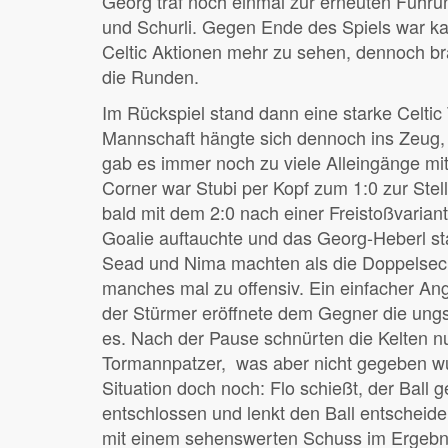
Georg traf noch einmal zur erneuten Führ
und Schurli. Gegen Ende des Spiels war 
Celtic Aktionen mehr zu sehen, dennoch br
die Runden.
Im Rückspiel stand dann eine starke Celtic
Mannschaft hängte sich dennoch ins Zeug, s
gab es immer noch zu viele Alleingänge mi
Corner war Stubi per Kopf zum 1:0 zur Stel
bald mit dem 2:0 nach einer Freistoßvarian
Goalie auftauchte und das Georg-Heberl sta
Sead und Nima machten als die Doppelsechs
manches mal zu offensiv. Ein einfacher Ang
der Stürmer eröffnete dem Gegner die ung
es. Nach der Pause schnürten die Kelten n
Tormannpatzer, was aber nicht gegeben wur
Situation doch noch: Flo schießt, der Ball 
entschlossen und lenkt den Ball entschei
mit einem sehenswerten Schuss im Ergebni