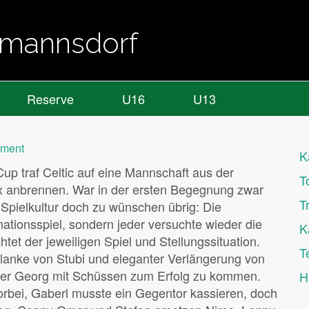
almannsdorf
Reserve
U16
U13
mment
K
up traf Celtic auf eine Mannschaft aus der
T
nix anbrennen. War in der ersten Begegnung zwar
T
 Spielkultur doch zu wünschen übrig: Die
ationsspiel, sondern jeder versuchte wieder die
K
t der jeweiligen Spiel und Stellungssituation.
T
Flanke von Stubi und eleganter Verlängerung von
der Georg mit Schüssen zum Erfolg zu kommen.
H
rbei, Gaberl musste ein Gegentor kassieren, doch