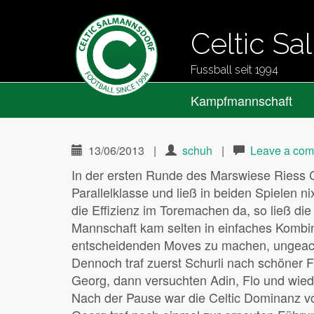
Celtic S
Fussball seit 1994
Primary
Skip
Celtic Salmannsdorf
Kampfmannschaft
to
Menu
content
13/06/2013
|
schuh
|
Leave a co
In der ersten Runde des Marswiese Riess C
Parallelklasse und ließ in beiden Spielen 
die Effizienz im Toremachen da, so ließ die
Mannschaft kam selten in einfaches Kombin
entscheidenden Moves zu machen, ungeachte
Dennoch traf zuerst Schurli nach schöner 
Georg, dann versuchten Adin, Flo und wie
Nach der Pause war die Celtic Dominanz vo