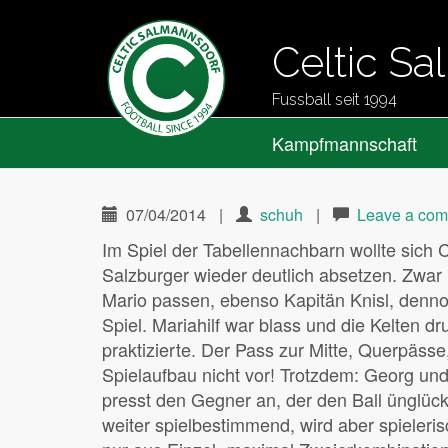
Celtic S
Fussball seit 1994
Primary
Skip
Celtic Salmannsdorf
Kampfmannschaft
to
Menu
content
07/04/2014
|
schuh
|
Leave a co
Im Spiel der Tabellennachbarn wollte sich 
Salzburger wieder deutlich absetzen. Zwar
Mario passen, ebenso Kapitän Knisl, denno
Spiel. Mariahilf war blass und die Kelten d
praktizierte. Der Pass zur Mitte, Querpäs
Spielaufbau nicht vor! Trotzdem: Georg un
presst den Gegner an, der den Ball ünglückli
weiter spielbestimmend, wird aber spieleri