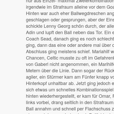
nur aus Einzel- maximal Zweierkombinati
irgendwie im Strafraum alleine vor dem Go
Hinten war auch eher Ballwegdreschen ang
geschlagen oder gesprungen, aber der Eins
schickte Lenny Georg schön durch, der allei
Adin und lupft den Ball neben das Tor. Ein
Coach Sead, danach ging es noch schlecht
ging, dann das eine oder andere mal über di
Abschluss ging meistens schief. Mariahilf
Chancen, Celtic musste zu oft im Gefahrenb
von Gaberl nicht angenommen, ein Marihilfe
Metern über die Linie. Dann sogar der Rück
agiler, ein Stürmer kam am Fünfer knapp vo
Hinterkopf unhaltbar ab. Jetzt ging jedoch
sich etwas um schnelles Kombinationsspiel 
hinten wiederhergestellt, er kam für Omar,
links vorbei, drang seitlich in den Strafraum
Ball annahm und schnell per Flachschuss zum