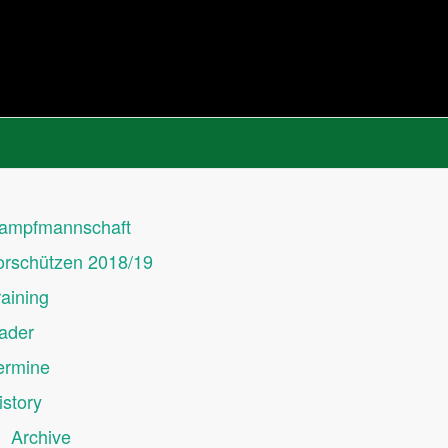
ampfmannschaft
orschützen 2018/19
raining
ader
ermine
istory
Archive