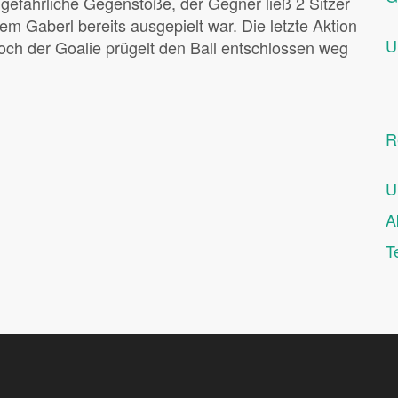
 gefährliche Gegenstöße, der Gegner ließ 2 Sitzer
dem Gaberl bereits ausgepielt war. Die letzte Aktion
U
doch der Goalie prügelt den Ball entschlossen weg
R
U
A
T