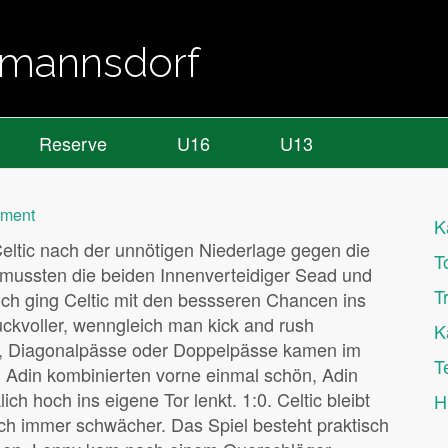
almannsdorf
Reserve
U16
U13
mment
K
Celtic nach der unnötigen Niederlage gegen die
T
 mussten die beiden Innenverteidiger Sead und
T
ch ging Celtic mit den bessseren Chancen ins
ruckvoller, wenngleich man kick and rush
K
se, Diagonalpässe oder Doppelpässe kamen im
T
d Adin kombinierten vorne einmal schön, Adin
ch hoch ins eigene Tor lenkt. 1:0. Celtic bleibt
H
sch immer schwächer. Das Spiel besteht praktisch