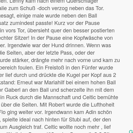
onen. Lenny kam nach einem Querschläger
alie zum Schuß -doch verzog neben das Tor.
esagt, einige male wurde neben den Ball
atz zumindest passte! Kurz vor der Pause
n vors Tor, übersieht quer den besser postierten
 echter Sitzer! In der Pause eine Kopfwäsche von
er. Irgendwie war der Hund drinnen. Wenn was
e Seiten, aber der letzte Pass, oder der
 wurde stärker, drängte mehr nach vorne und kam zu
ereich foulen. Ein Freistoß in den Fünfer wurde
r lief durch und drückte die Kugel per Kopf aus 2
stand: Erneut war Mariahilf bei einem hohen Ball
r Gaberl an den Ball und scherzelte ihn mit dem
 ein Ruck durch die Mannschaft und Celtic bemühte
über die Seiten. Mit Robert wurde die Lufthoheit
 Flo ging weiter vor. Irgendwann kam Adin schön
, spielte ideal nach hinten für Stubi auf, der den
 Ausgleich traf. Celtic wollte noch mehr , lief
G