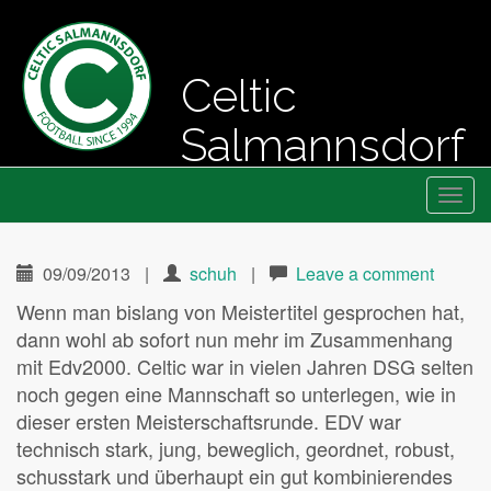
Celtic
Salmannsdorf
Primary
Skip
Fussball seit 1994
Celtic Salmannsdorf
to
Menu
content
09/09/2013
|
schuh
|
Leave a comment
Wenn man bislang von Meistertitel gesprochen hat,
dann wohl ab sofort nun mehr im Zusammenhang
mit Edv2000. Celtic war in vielen Jahren DSG selten
noch gegen eine Mannschaft so unterlegen, wie in
dieser ersten Meisterschaftsrunde. EDV war
technisch stark, jung, beweglich, geordnet, robust,
schusstark und überhaupt ein gut kombinierendes