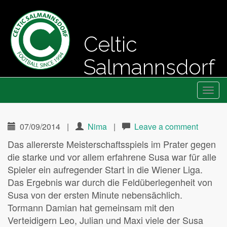
Celtic
Salmannsdorf
Primary
Skip
Fussball seit 1994
Celtic Salmannsdorf
to
Menu
content
07/09/2014
|
Nima
|
Leave a comment
Das allererste Meisterschaftsspiels im Prater gegen
die starke und vor allem erfahrene Susa war für alle
Spieler ein aufregender Start in die Wiener Liga.
Das Ergebnis war durch die Feldüberlegenheit von
Susa von der ersten Minute nebensächlich.
Tormann Damian hat gemeinsam mit den
Verteidigern Leo, Julian und Maxi viele der Susa