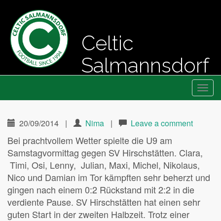
Celtic
Salmannsdorf
Primary
Skip
Fussball seit 1994
Celtic Salmannsdorf
to
Menu
content
20/09/2014
|
Nima
|
Leave a comment
Bei prachtvollem Wetter spielte die U9 am
Samstagvormittag gegen SV Hirschstätten. Clara,
Timi, Osi, Lenny, Julian, Maxi, Michel, Nikolaus,
Nico und Damian im Tor kämpften sehr beherzt und
gingen nach einem 0:2 Rückstand mit 2:2 in die
verdiente Pause. SV Hirschstätten hat einen sehr
guten Start in der zweiten Halbzeit. Trotz einer