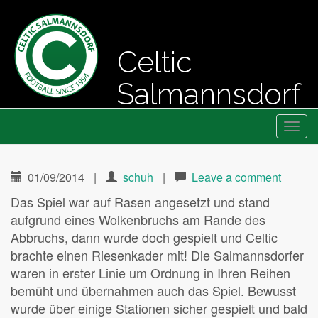
Celtic
Salmannsdorf
Primary
Skip
Fussball seit 1994
Celtic Salmannsdorf
to
Menu
content
01/09/2014
|
schuh
|
Leave a comment
Das Spiel war auf Rasen angesetzt und stand
aufgrund eines Wolkenbruchs am Rande des
Abbruchs, dann wurde doch gespielt und Celtic
brachte einen Riesenkader mit! Die Salmannsdorfer
waren in erster Linie um Ordnung in Ihren Reihen
bemüht und übernahmen auch das Spiel. Bewusst
wurde über einige Stationen sicher gespielt und bald