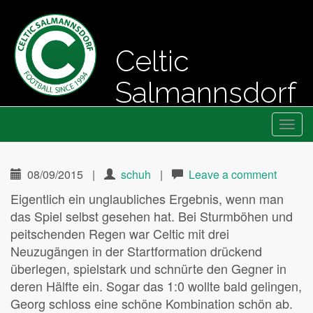
Celtic
Salmannsdorf
Primary
Skip
Fussball seit 1994
Celtic Salmannsdorf
to
Menu
content
08/09/2015
|
schuh
|
Leave a comment
Eigentlich ein unglaubliches Ergebnis, wenn man
das Spiel selbst gesehen hat. Bei Sturmböhen und
peitschenden Regen war Celtic mit drei
Neuzugängen in der Startformation drückend
überlegen, spielstark und schnürte den Gegner in
deren Hälfte ein. Sogar das 1:0 wollte bald gelingen,
Georg schloss eine schöne Kombination schön ab.