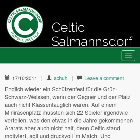
Celtic
Salmannsdorf
Primary
Skip
Fussball seit 1994
Celtic Salmannsdorf
to
Menu
content
17/10/2011
|
schuh
|
Leave a comment
Endlich wieder ein Schützenfest für die Grün-
Schwarz-Weissen, wenn der Gegner und der Platz
auch nicht Klassentauglich waren. Auf einem
Minirasenplatz mussten sich 22 Spieler irgendwie
verteilen, was den etwas in die Jahre gekommenen
Ararats aber auch nicht half, denn Celtic stand
motiviert, agil und druckvoll im Match. Und