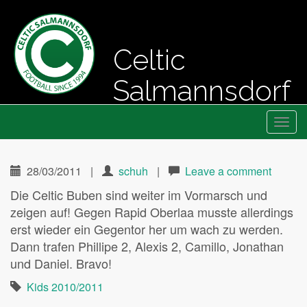
Celtic
Salmannsdorf
Primary
Skip
Fussball seit 1994
Celtic Salmannsdorf
to
Menu
content
28/03/2011
|
schuh
|
Leave a comment
Die Celtic Buben sind weiter im Vormarsch und
zeigen auf! Gegen Rapid Oberlaa musste allerdings
erst wieder ein Gegentor her um wach zu werden.
Dann trafen Phillipe 2, Alexis 2, Camillo, Jonathan
und Daniel. Bravo!
Kids 2010/2011