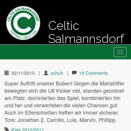
Celtic
Salmannsdorf
Primary
Skip
Fussball seit 1994
Celtic Salmannsdorf
to
Menu
content
02/11/2010
|
schuh
|
15 Comments
Super Auftritt unserer Buben! Gegen die Mariahilfer
bewegten sich die U8 Kicker viel, standen geordnet
am Platz, dominierten das Spiel, kombinierten hin
und her und verwerteten die vielen Chancen gut.
Auch im Elferschießen treffen wir immer sicherer.
Tore: Jonathan 2, Camillo, Luis, Marvin, Phillipp
Kids 2010/2011