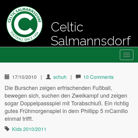
Celtic
Salmannsdorf
Primary
Skip
Fussball seit 1994
Celtic Salmannsdorf
to
Menu
content
17/10/2010
|
schuh
|
10 Comments
Die Burschen zeigen erfrischenden Fußball,
bewegen sich, suchen den Zweikampf und zeigen
sogar Doppelpassspiel mit Torabschluß. Ein richtig
gutes Frühmorgenspiel in dem Phillipp 5 mCamillo
einmal trifft.
Kids 2010/2011