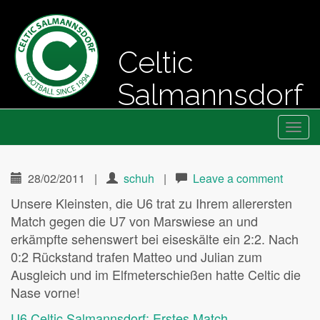
Celtic
Salmannsdorf
Primary
Skip
Fussball seit 1994
Celtic Salmannsdorf
to
Menu
content
28/02/2011
|
schuh
|
Leave a comment
Unsere Kleinsten, die U6 trat zu Ihrem allerersten
Match gegen die U7 von Marswiese an und
erkämpfte sehenswert bei eiseskälte ein 2:2. Nach
0:2 Rückstand trafen Matteo und Julian zum
Ausgleich und im Elfmeterschießen hatte Celtic die
Nase vorne!
U6 Celtic Salmannsdorf: Erstes Match