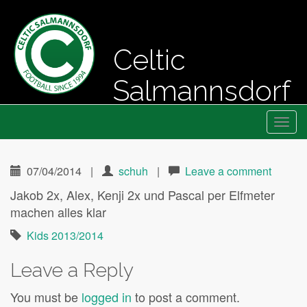
Celtic
Salmannsdorf
Primary
Skip
Fussball seit 1994
Celtic Salmannsdorf
to
Menu
content
07/04/2014
|
schuh
|
Leave a comment
Jakob 2x, Alex, Kenji 2x und Pascal per Elfmeter
machen alles klar
Kids 2013/2014
Leave a Reply
You must be
logged in
to post a comment.