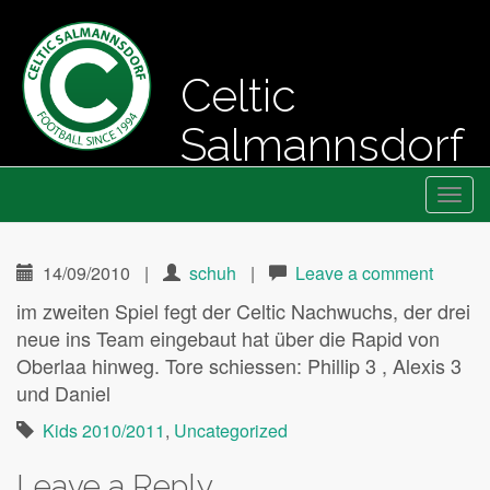
Celtic
Salmannsdorf
Primary
Skip
Fussball seit 1994
Celtic Salmannsdorf
to
Menu
content
14/09/2010
|
schuh
|
Leave a comment
im zweiten Spiel fegt der Celtic Nachwuchs, der drei
neue ins Team eingebaut hat über die Rapid von
Oberlaa hinweg. Tore schiessen: Phillip 3 , Alexis 3
und Daniel
Kids 2010/2011
,
Uncategorized
Leave a Reply